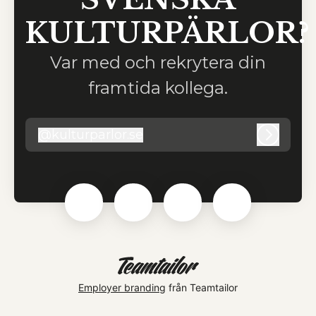
KULTURPÄRLOR?
Var med och rekrytera din
framtida kollega.
@
kulturparlor.se
kulturparlor.se
Logga i
Employer branding
från Teamtailor