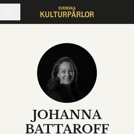
KARRIÄRMENY
Dela sidan
JOHANNA
BATTAROFF